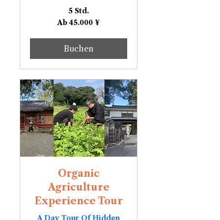
5 Std.
Ab
Ab 45.000 ¥
45.000
Japanische
Yen
Buchen
Organic
Agriculture
Experience Tour
A Day Tour Of Hidden