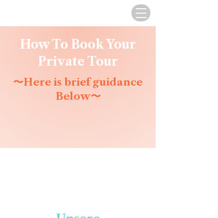
How To Book Your
Private Tour
〜Here is brief guidance
Below〜