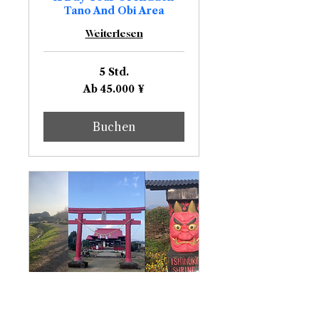
Tano And Obi Area
Weiterlesen
5 Std.
Ab
Ab 45.000 ¥
45.000
Japanische
Yen
Buchen
Saito God